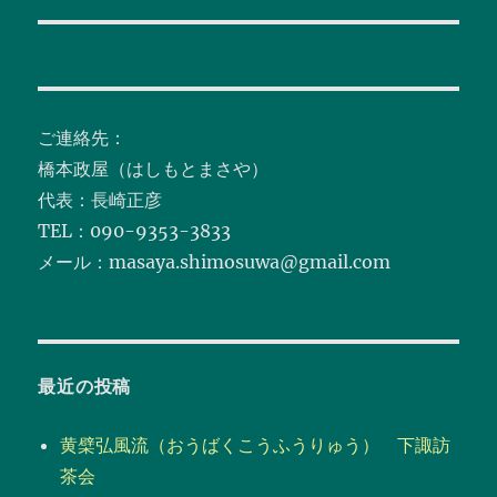
シ
稿:
ョ
ン
ご連絡先：
橋本政屋（はしもとまさや）
代表：長崎正彦
TEL：090-9353-3833
メール：masaya.shimosuwa@gmail.com
最近の投稿
黄檗弘風流（おうばくこうふうりゅう） 下諏訪
茶会