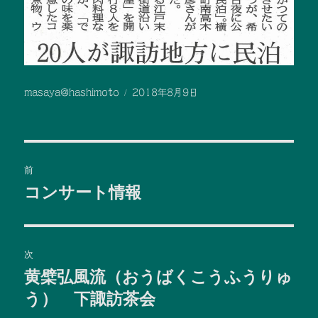
投
投
masaya@hashimoto
2018年8月9日
稿
稿
者
日:
投
前
稿
コンサート情報
前
の
ナ
投
ビ
稿:
次
黄檗弘風流（おうばくこうふうりゅ
ゲ
次
の
う） 下諏訪茶会
ー
投