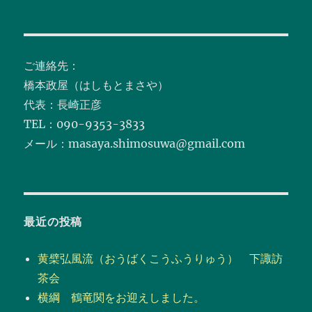
シ
稿:
ョ
ご連絡先：
ン
橋本政屋（はしもとまさや）
代表：長崎正彦
TEL：090-9353-3833
メール：masaya.shimosuwa@gmail.com
最近の投稿
黄檗弘風流（おうばくこうふうりゅう） 下諏訪
茶会
横綱 鶴竜関をお迎えしました。