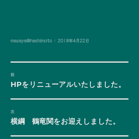
投
投
masaya@hashimoto
2018年4月22日
稿
稿
者
日:
投
前
稿
HPをリニューアルいたしました。
前
の
ナ
投
ビ
稿:
次
横綱 鶴竜関をお迎えしました。
ゲ
次
の
ー
投