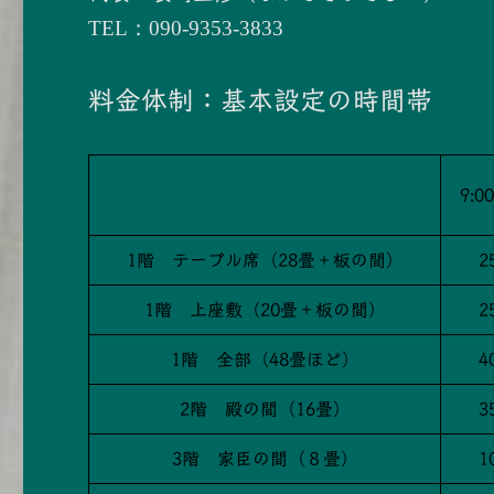
TEL：090-9353-3833
料金体制：基本設定の時間帯
9:0
1階 テーブル席（28畳＋板の間）
2
1階 上座敷（20畳＋板の間）
2
1階 全部（48畳ほど）
4
2階 殿の間（16畳）
3
3階 家臣の間（８畳）
1