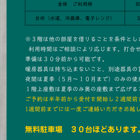
全体 ご利用時
8
台所（水道、冷蔵庫、電子レンジ）
※３階は他の部屋を借りることを条件とし
利用時間はご相談により応じます。打合
準備は３０分前から可能です。
暖房器具は持ち込まないこと、別途器具の
夜間は夏季（５月～１０月まで）のみの使
１階上座敷は夏季のみ奥の座敷まで広げる
ご予約は半年前から受付を開始し２週間前
1週間前までには一度ご連絡いただきお越
無料駐車場 ３０台ほどあります